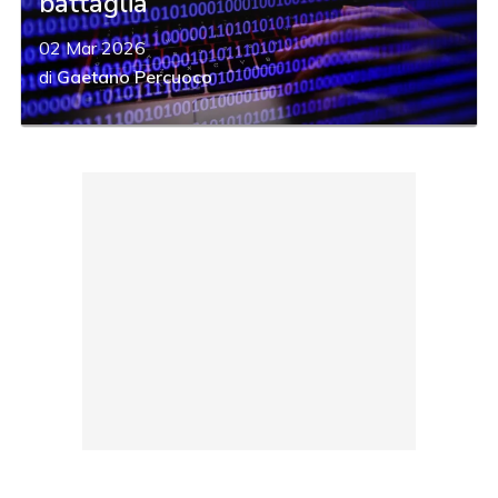
battaglia
02 Mar 2026
di
Gaetano Percuoco
acy