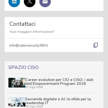
Contattaci
Vuoi maggiori informazioni?
content_copy
info@cybersecurity360.it
SPAZIO CISO
Career evolution per CIO e CISO: i dati
dell’Empowerment Program 2026
07 Ago 2026
Sovranità digitale e AI: le sfide per la
leadership IT
05 Ago 2026