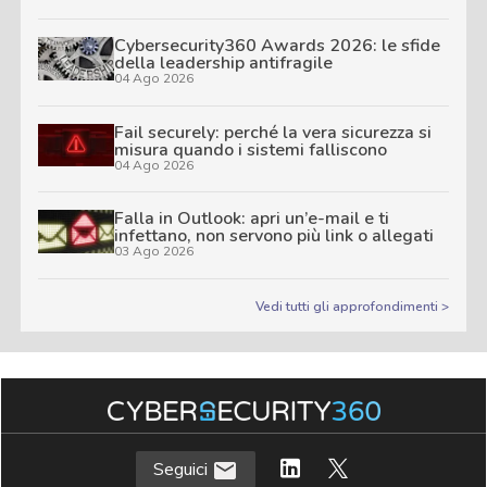
Cybersecurity360 Awards 2026: le sfide
della leadership antifragile
04 Ago 2026
Fail securely: perché la vera sicurezza si
misura quando i sistemi falliscono
04 Ago 2026
Falla in Outlook: apri un’e-mail e ti
infettano, non servono più link o allegati
03 Ago 2026
Vedi tutti gli approfondimenti >
Seguici