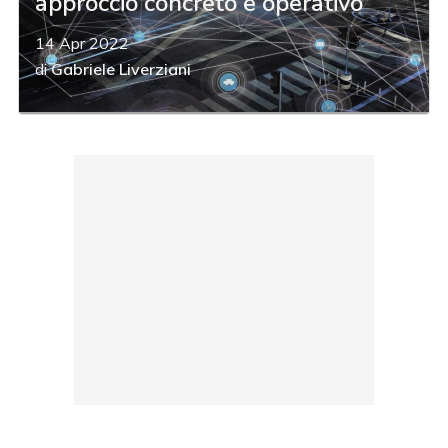
approccio concreto e operativo
14 Apr 2022
di
Gabriele Liverziani
acy