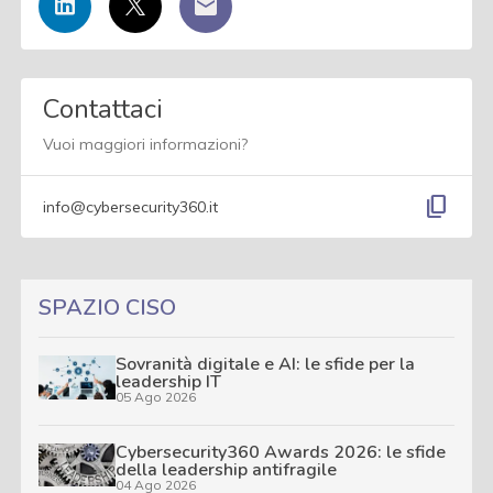
Contattaci
Vuoi maggiori informazioni?
content_copy
info@cybersecurity360.it
SPAZIO CISO
Sovranità digitale e AI: le sfide per la
leadership IT
05 Ago 2026
Cybersecurity360 Awards 2026: le sfide
della leadership antifragile
04 Ago 2026