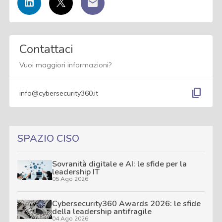
Contattaci
Vuoi maggiori informazioni?
content_copy
info@cybersecurity360.it
SPAZIO CISO
Sovranità digitale e AI: le sfide per la
leadership IT
05 Ago 2026
Cybersecurity360 Awards 2026: le sfide
della leadership antifragile
04 Ago 2026