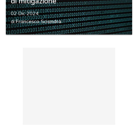
di mitigazione
02 Dic 2024
di
Francesco Sciandra
acy