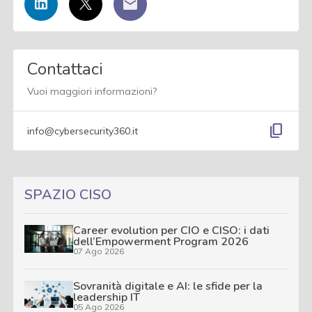
Contattaci
Vuoi maggiori informazioni?
content_copy
info@cybersecurity360.it
SPAZIO CISO
Career evolution per CIO e CISO: i dati
dell’Empowerment Program 2026
07 Ago 2026
Sovranità digitale e AI: le sfide per la
leadership IT
05 Ago 2026