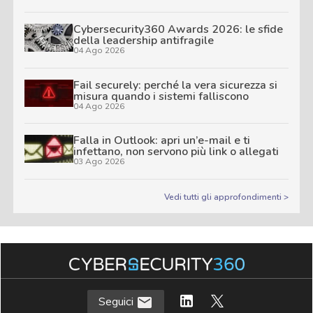
Cybersecurity360 Awards 2026: le sfide
della leadership antifragile
04 Ago 2026
Fail securely: perché la vera sicurezza si
misura quando i sistemi falliscono
04 Ago 2026
Falla in Outlook: apri un’e-mail e ti
infettano, non servono più link o allegati
03 Ago 2026
Vedi tutti gli approfondimenti >
Seguici