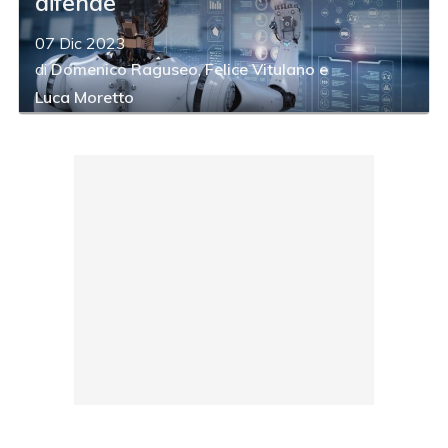
difende
07 Dic 2023
di
Domenico Raguseo
,
Felice Vitulano
e
Luca Moretto
acy