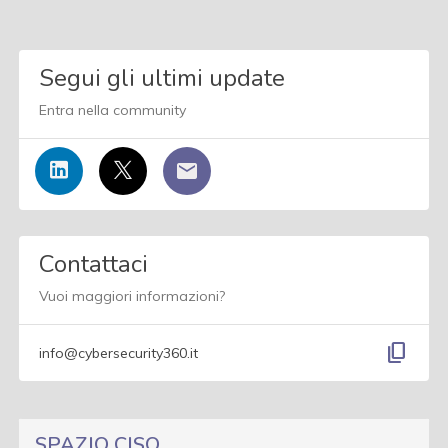
Segui gli ultimi update
Entra nella community
Contattaci
Vuoi maggiori informazioni?
content_copy
info@cybersecurity360.it
SPAZIO CISO