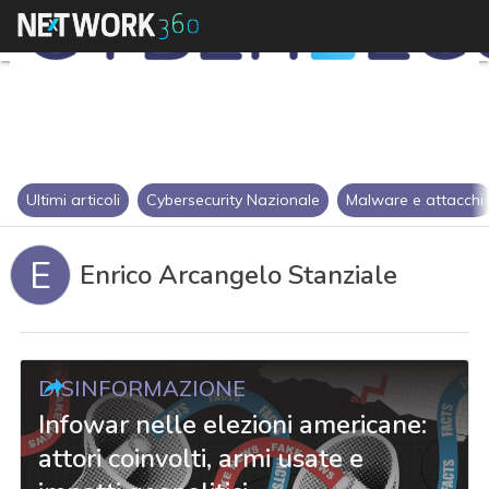
Ultimi articoli
Cybersecurity Nazionale
Malware e attacchi
E
Enrico Arcangelo Stanziale
DISINFORMAZIONE
Infowar nelle elezioni americane:
attori coinvolti, armi usate e