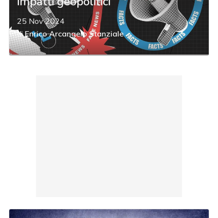
impatti geopolitici
25 Nov 2024
di
Enrico Arcangelo Stanziale
acy