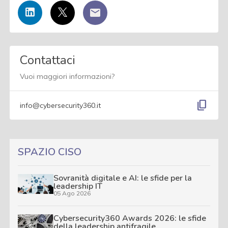
Contattaci
Vuoi maggiori informazioni?
content_copy
info@cybersecurity360.it
SPAZIO CISO
Sovranità digitale e AI: le sfide per la
leadership IT
05 Ago 2026
Cybersecurity360 Awards 2026: le sfide
della leadership antifragile