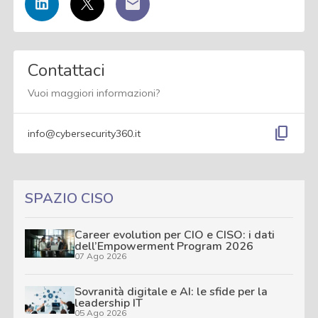
Contattaci
Vuoi maggiori informazioni?
content_copy
info@cybersecurity360.it
SPAZIO CISO
Career evolution per CIO e CISO: i dati
dell’Empowerment Program 2026
07 Ago 2026
Sovranità digitale e AI: le sfide per la
leadership IT
05 Ago 2026