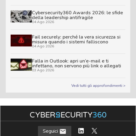
Cybersecurity360 Awards 2026: le sfide
della leadership antifragile
04 Ago 2026
Fail securely: perché la vera sicurezza si
misura quando i sistemi falliscono
04 Ago 2026
Falla in Outlook: apri un’e-mail e ti
infettano, non servono più link o allegati
03 Ago 2026
Vedi tutti gli approfondimenti >
Seguici