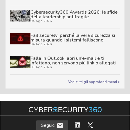
Cybersecurity360 Awards 2026: le sfide
della leadership antifragile
04 Ago 2026
Fail securely: perché la vera sicurezza si
misura quando i sistemi falliscono
04 Ago 2026
Falla in Outlook: apri un’e-mail e ti
infettano, non servono più link o allegati
03 Ago 2026
Vedi tutti gli approfondimenti >
Seguici