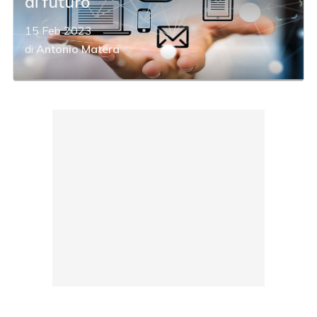
di futuro
15 Feb 2023
di
Antonio Matera
acy