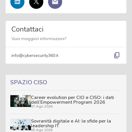
Contattaci
Vuoi maggiori informazioni?
content_copy
info@cybersecurity360.it
SPAZIO CISO
Career evolution per CIO e CISO: i dati
dell’Empowerment Program 2026
07 Ago 2026
Sovranità digitale e AI: le sfide per la
leadership IT
05 Ago 2026