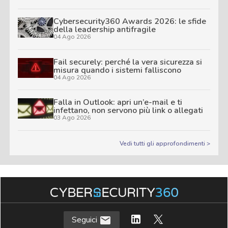
Cybersecurity360 Awards 2026: le sfide
della leadership antifragile
04 Ago 2026
Fail securely: perché la vera sicurezza si
misura quando i sistemi falliscono
04 Ago 2026
Falla in Outlook: apri un’e-mail e ti
infettano, non servono più link o allegati
03 Ago 2026
Vedi tutti gli approfondimenti >
Seguici