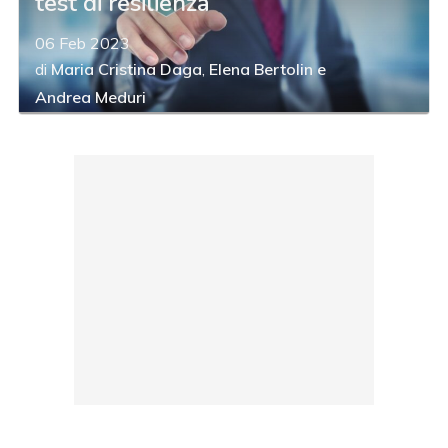
test di resilienza
06 Feb 2023
di
Maria Cristina Daga
,
Elena Bertolin
e
Andrea Meduri
acy