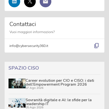
Contattaci
Vuoi maggiori informazioni?
content_copy
info@cybersecurity360.it
SPAZIO CISO
Career evolution per CIO e CISO: i dati
dell’Empowerment Program 2026
07 Ago 2026
Sovranità digitale e AI: le sfide per la
leadership IT
05 Ago 2026