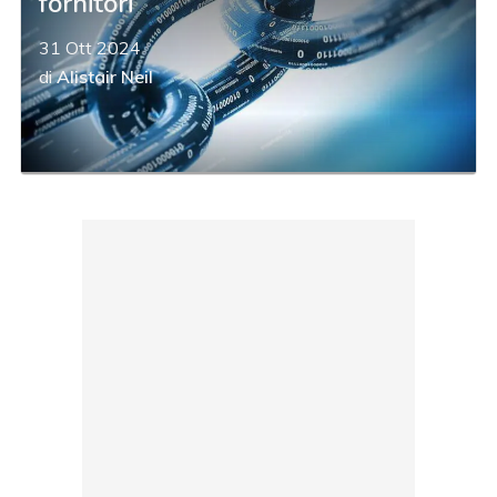
fornitori
31 Ott 2024
di
Alistair Neil
acy