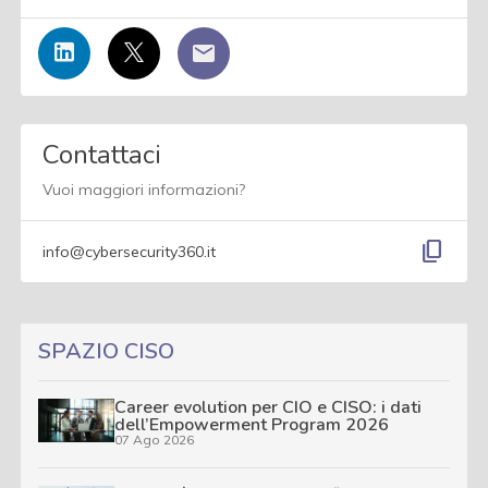
Contattaci
Vuoi maggiori informazioni?
content_copy
info@cybersecurity360.it
SPAZIO CISO
Career evolution per CIO e CISO: i dati
dell’Empowerment Program 2026
07 Ago 2026