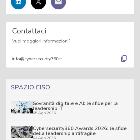
Contattaci
Vuoi maggiori informazioni?
content_copy
info@cybersecurity360.it
SPAZIO CISO
Sovranità digitale e AI: le sfide per la
leadership IT
05 Ago 2026
Cybersecurity360 Awards 2026: le sfide
della leadership antifragile
04 Ago 2026