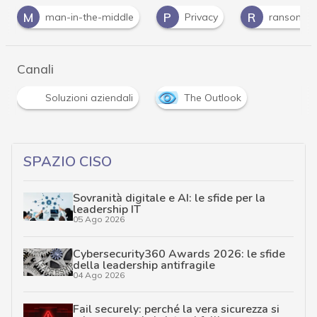
P
R
R
V
Privacy
ransomware
REvil
Canali
Soluzioni aziendali
The Outlook
SPAZIO CISO
Sovranità digitale e AI: le sfide per la
leadership IT
05 Ago 2026
Cybersecurity360 Awards 2026: le sfide
della leadership antifragile
04 Ago 2026
Fail securely: perché la vera sicurezza si