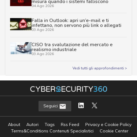
misura quando i sistemi falliscono
04 Ago 2026
Falla in Outlook: apri un’e-mail e ti
infettano, non servono più link o allegati
03 Ago 2026
CISO tra svalutazione del mercato e
realismo industriale
03 Ago 2026
Vedi tutti gli approfondimenti >
Seguici
About
Autori
Tags
Rss Feed
Privacy e Cookie Policy
Terms&Conditions Contenuti Specialistici
Cookie Center