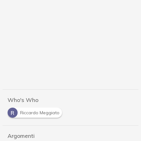
Who's Who
R
Riccardo Meggiato
Argomenti