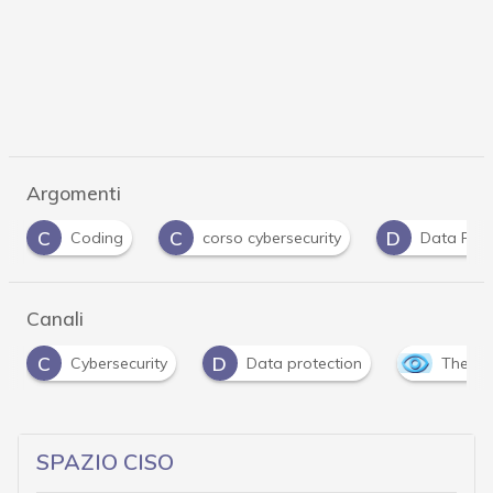
Argomenti
C
D
D
corso cybersecurity
Data Protection
d
Canali
D
ybersecurity
Data protection
The Outlook
SPAZIO CISO