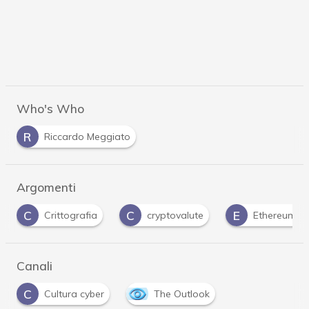
Who's Who
R
Riccardo Meggiato
Argomenti
C
C
E
Crittografia
cryptovalute
Ethereum
Canali
C
Cultura cyber
The Outlook