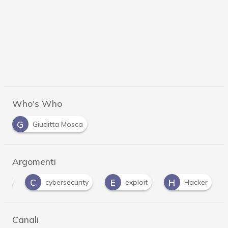
Who's Who
G
Giuditta Mosca
Argomenti
C
E
H
oni
cybersecurity
exploit
Hacker
Canali