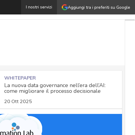
ulnerabilità zero-day in Windows 10, un hacker potrebbe 
I nostri servizi
Aggiungi tra i preferiti su Google
WHITEPAPER
La nuova data governance nell’era dell’AI:
come migliorare il processo decisionale
20 Ott 2025