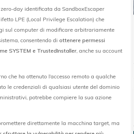
 zero-day identificata da SandboxEscaper
 difetto LPE (Local Privilege Escalation) che
gi sul computer di modificare arbitrariamente
i sistema, consentendo di
ottenere permessi
come SYSTEM e TrustedInstaller
, anche su account
rno che ha ottenuto l’accesso remoto a qualche
to le credenziali di qualsiasi utente del dominio
inistrativi, potrebbe compiere la sua azione
mpromettere direttamente la macchina target, ma
er
sfruttare la vulnerabilità per rendere più