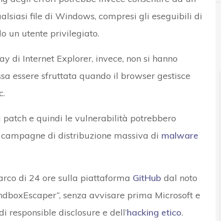
lsiasi file di Windows, compresi gli eseguibili di
o un utente privilegiato.
r e Malware: le ultime news in tempo reale e gli approfondimenti
y di Internet Explorer, invece, non si hanno
ssa essere sfruttata quando il browser gestisce
c.
patch e quindi le vulnerabilità potrebbero
er campagne di distribuzione massiva di
malware
l’arco di 24 ore sulla piattaforma
GitHub
dal noto
andboxEscaper“, senza avvisare prima Microsoft e
 di responsible disclosure e dell’
hacking etico
.