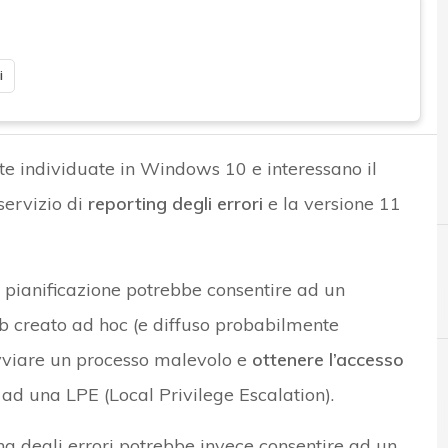
i
te individuate in Windows 10 e interessano il
l servizio di
reporting degli errori
e la versione 11
di pianificazione potrebbe consentire ad un
ob creato ad hoc (e diffuso probabilmente
vviare un processo malevolo e
ottenere l’accesso
ad una LPE (Local Privilege Escalation).
A
Aggiornamenti Windows
ing degli errori potrebbe invece consentire ad un