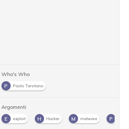
Who's Who
P
Paolo Tarsitano
Argomenti
E
H
M
P
exploit
Hacker
malware
patch