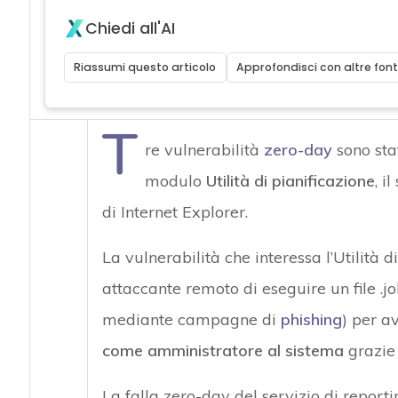
Chiedi all'AI
Riassumi questo articolo
Approfondisci con altre font
T
re vulnerabilità
zero-day
sono sta
modulo
Utilità di pianificazione
, i
di Internet Explorer.
La vulnerabilità che interessa l’Utilità 
attaccante remoto di eseguire un file .j
mediante campagne di
phishing
) per a
come amministratore al sistema
grazie 
La falla zero-day del servizio di report