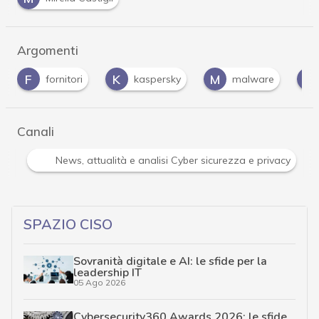
Argomenti
K
M
M
kaspersky
malware
man-in-the-midd
…
Canali
Attacchi hacker e Malware: le ultime news in tempo reale 
…
SPAZIO CISO
Sovranità digitale e AI: le sfide per la
leadership IT
05 Ago 2026
Cybersecurity360 Awards 2026: le sfide