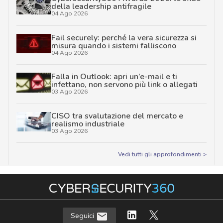
della leadership antifragile
04 Ago 2026
Fail securely: perché la vera sicurezza si
misura quando i sistemi falliscono
04 Ago 2026
Falla in Outlook: apri un’e-mail e ti
infettano, non servono più link o allegati
03 Ago 2026
CISO tra svalutazione del mercato e
realismo industriale
03 Ago 2026
Vedi tutti gli approfondimenti >
Seguici