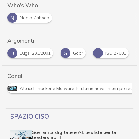
Who's Who
N
Nadia Zabbeo
Argomenti
D
G
I
D.lgs. 231/2001
Gdpr
ISO 27001
Canali
Attacchi hacker e Malware: le ultime news in tempo reale 
SPAZIO CISO
Sovranità digitale e AI: le sfide per la
leadership IT