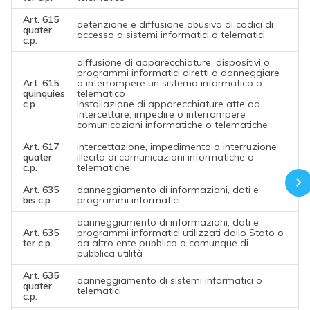
Art. 615
detenzione e diffusione abusiva di codici di
quater
accesso a sistemi informatici o telematici
c.p.
diffusione di apparecchiature, dispositivi o
programmi informatici diretti a danneggiare
Art. 615
o interrompere un sistema informatico o
quinquies
telematico
c.p.
Installazione di apparecchiature atte ad
intercettare, impedire o interrompere
comunicazioni informatiche o telematiche
Art. 617
intercettazione, impedimento o interruzione
quater
illecita di comunicazioni informatiche o
c.p.
telematiche
Art. 635
danneggiamento di informazioni, dati e
bis c.p.
programmi informatici
danneggiamento di informazioni, dati e
Art. 635
programmi informatici utilizzati dallo Stato o
ter c.p.
da altro ente pubblico o comunque di
pubblica utilità
Art. 635
danneggiamento di sistemi informatici o
quater
telematici
c.p.