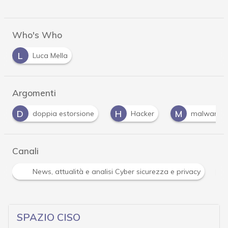
Who's Who
L
Luca Mella
Argomenti
H
M
R
e
Hacker
malware
ransomware
Canali
R
ità e analisi Cyber sicurezza e privacy
Ransomware
SPAZIO CISO