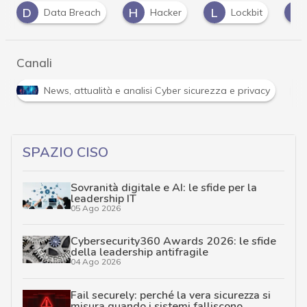
H
L
M
R
Hacker
Lockbit
malware
ra
Canali
R
ità e analisi Cyber sicurezza e privacy
Ransomware
SPAZIO CISO
Sovranità digitale e AI: le sfide per la
leadership IT
05 Ago 2026
Cybersecurity360 Awards 2026: le sfide
della leadership antifragile
04 Ago 2026
Fail securely: perché la vera sicurezza si
misura quando i sistemi falliscono