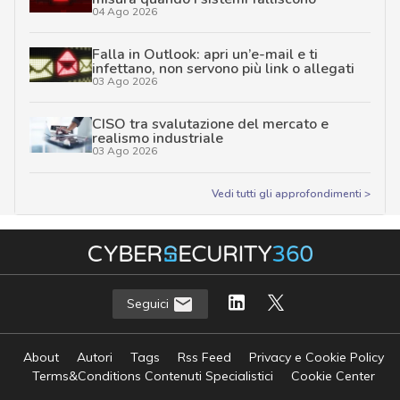
04 Ago 2026
Falla in Outlook: apri un’e-mail e ti
infettano, non servono più link o allegati
03 Ago 2026
CISO tra svalutazione del mercato e
realismo industriale
03 Ago 2026
Vedi tutti gli approfondimenti >
Seguici
About
Autori
Tags
Rss Feed
Privacy e Cookie Policy
Terms&Conditions Contenuti Specialistici
Cookie Center