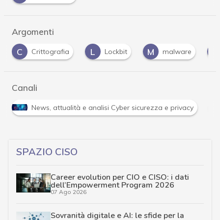
Argomenti
L
M
R
ttografia
Lockbit
malware
ransomwa
Canali
R
, attualità e analisi Cyber sicurezza e privacy
Ransomwa
SPAZIO CISO
Career evolution per CIO e CISO: i dati
dell’Empowerment Program 2026
07 Ago 2026
Sovranità digitale e AI: le sfide per la