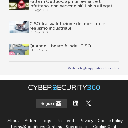
Falla in Outlook: apri un’e-mail e ti
infettano, non servono più link o allegati
03 Ago 2026
CISO tra svalutazione del mercato e
realismo industriale
03 Ago 2026
Quando il board è inde…CISO
31 Lug 2026
Vedi tutti gli approfondimenti >
Seguici
About
Autori
Tags
Rss Feed
Privacy e Cookie Policy
Terms&Conditions Contenuti Specialistici
Cookie Center