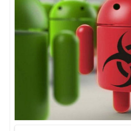
acy
Attacchi hacke