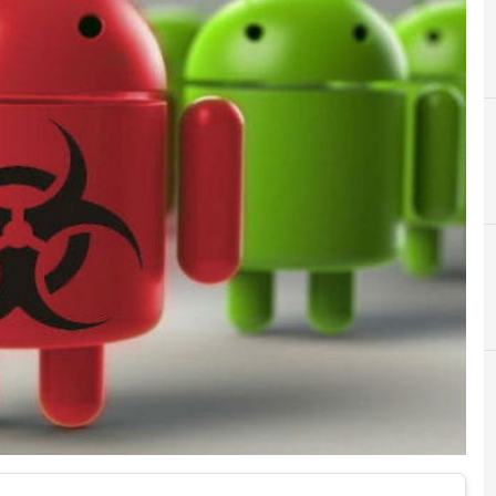
A
Android
r e Malware: le ultime news in tempo reale e gli approfondimenti