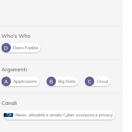
Who's Who
D
Dario Fadda
Argomenti
A
B
C
D
Applicazioni
Big Data
Cloud
d
Canali
News, attualità e analisi Cyber sicurezza e privacy