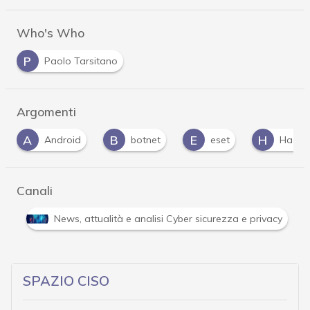
Who's Who
P
Paolo Tarsitano
Argomenti
B
E
H
M
botnet
eset
Hacker
malwar
Canali
Attacchi hacker e Malware: le ultime news in tempo reale 
SPAZIO CISO