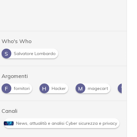
Who's Who
S
Salvatore Lombardo
Argomenti
F
H
M
T
fornitori
Hacker
magecart
Te
Canali
News, attualità e analisi Cyber sicurezza e privacy