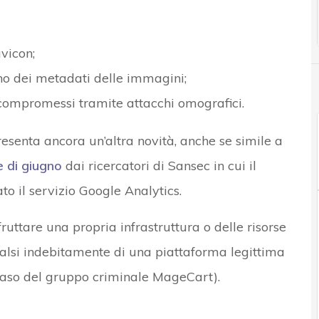
vicon;
no dei metadati delle immagini;
 compromessi tramite attacchi omografici.
senta ancora un’altra novità, anche se simile a
 di giugno
dai ricercatori di Sansec in cui il
ato il servizio Google Analytics.
fruttare una propria infrastruttura o delle risorse
alsi indebitamente di una piattaforma legittima
 caso del gruppo criminale MageCart).