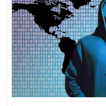
acy
Attacchi hacke