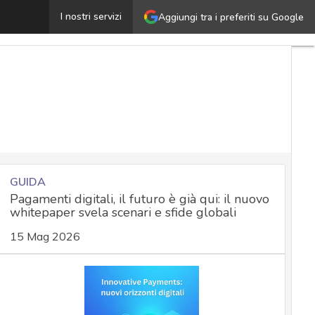
’e-skimmer che usa Telegram per esfiltrare numeri di car
I nostri servizi
Aggiungi tra i preferiti su Google
GUIDA
Pagamenti digitali, il futuro è già qui: il nuovo
whitepaper svela scenari e sfide globali
15 Mag 2026