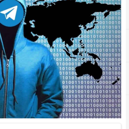
A
antivirus
r e Malware: le ultime news in tempo reale e gli approfondimenti