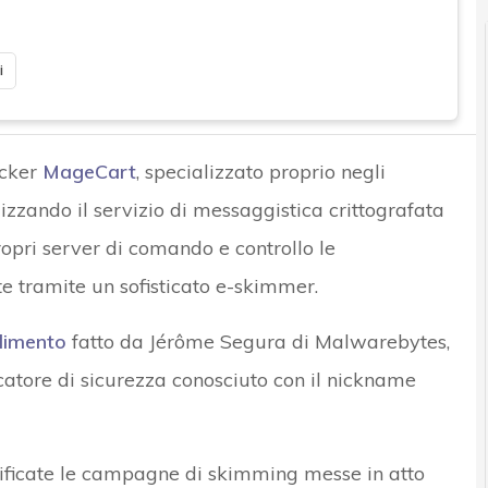
i
acker
MageCart
, specializzato proprio negli
lizzando il servizio di messaggistica crittografata
pri server di comando e controllo le
te tramite un sofisticato e-skimmer.
dimento
fatto da Jérôme Segura di Malwarebytes,
rcatore di sicurezza conosciuto con il nickname
ensificate le campagne di skimming messe in atto