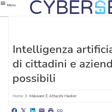
Menu
Intelligenza artific
di cittadini e aziend
possibili
Home
Malware E Attacchi Hacker