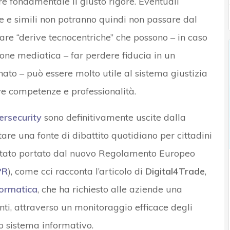
re fondamentale il giusto rigore. Eventuali
ale e simili non potranno quindi non passare dal
tare “derive tecnocentriche” che possono – in caso
sione mediatica – far perdere fiducia in un
ato – può essere molto utile al sistema giustizia
e competenze e professionalità.
ersecurity
sono definitivamente uscite dalla
tare una fonte di dibattito quotidiano per cittadini
stato portato dal nuovo Regolamento Europeo
PR
), come cci racconta l’articolo di
Digital4Trade
,
formatica
, che ha richiesto alle aziende una
nti, attraverso un monitoraggio efficace degli
io sistema informativo.