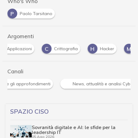
Who's Who
P
Paolo Tarsitano
Argomenti
C
H
M
P
Crittografia
Hacker
malware
Canali
Attacchi hacker e Malware: le ultime news in tempo reale 
SPAZIO CISO
Sovranità digitale e AI: le sfide per la
leadership IT
05 Ago 2026