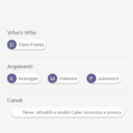
Who's Who
D
Dario Fadda
Argomenti
M
P
P
S
malware
password
phishing
Canali
Attacchi hacker e Malware: le ultime news in tempo reale 