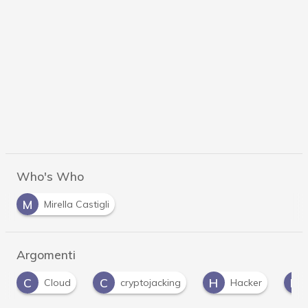
Who's Who
M
Mirella Castigli
Argomenti
C
H
M
cryptojacking
Hacker
malware