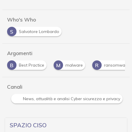
Who's Who
S
Salvatore Lombardo
Argomenti
M
R
T
ce
malware
ransomware
trojan
Canali
Attacchi hacker e Malware: le ultime news in tempo reale 
SPAZIO CISO