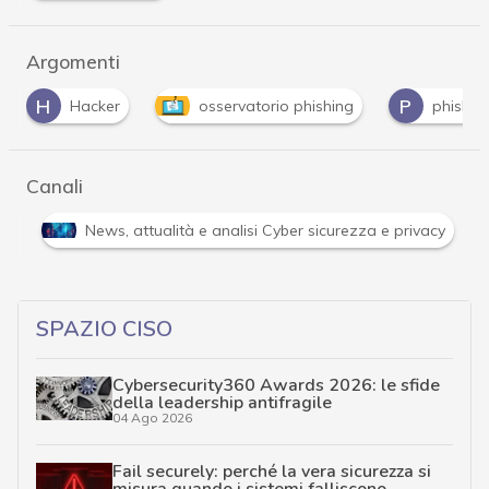
Argomenti
P
P
ker
osservatorio phishing
phishing
P
Canali
er e Malware: le ultime news in tempo reale e gli approfondimenti
SPAZIO CISO
Cybersecurity360 Awards 2026: le sfide
della leadership antifragile
04 Ago 2026
Fail securely: perché la vera sicurezza si
misura quando i sistemi falliscono