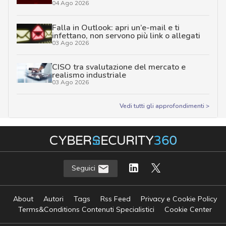
04 Ago 2026
Falla in Outlook: apri un’e-mail e ti
infettano, non servono più link o allegati
03 Ago 2026
CISO tra svalutazione del mercato e
realismo industriale
03 Ago 2026
Vedi tutti gli approfondimenti >
Seguici
About
Autori
Tags
Rss Feed
Privacy e Cookie Policy
Terms&Conditions Contenuti Specialistici
Cookie Center