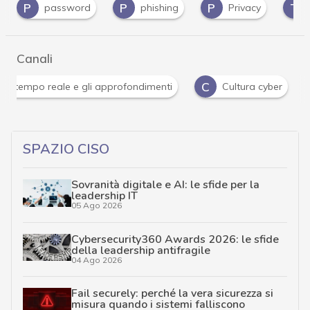
P
P
T
rd
phishing
Privacy
truffe online
Canali
Attacchi hacker e Malware: le ultime news in tempo reale 
SPAZIO CISO
Sovranità digitale e AI: le sfide per la
leadership IT
05 Ago 2026
Cybersecurity360 Awards 2026: le sfide
della leadership antifragile
04 Ago 2026
Fail securely: perché la vera sicurezza si
misura quando i sistemi falliscono