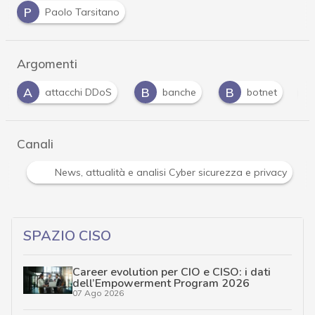
P
Paolo Tarsitano
Argomenti
B
B
C
C
banche
botnet
cryptolocker
Canali
Attacchi hacker e Malware: le ultime news in tempo reale 
SPAZIO CISO
Career evolution per CIO e CISO: i dati
dell’Empowerment Program 2026
07 Ago 2026