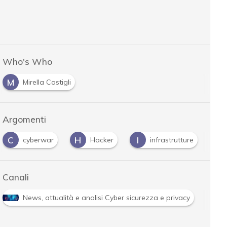
Who's Who
M
Mirella Castigli
Argomenti
C
H
I
R
cyberwar
Hacker
infrastrutture
Canali
R
News, attualità e analisi Cyber sicurezza e privacy