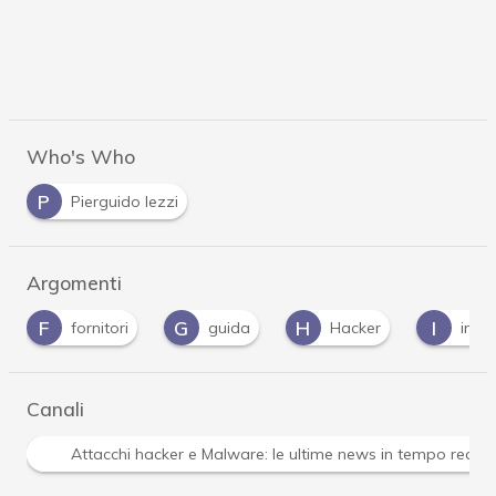
Who's Who
P
Pierguido Iezzi
Argomenti
G
H
I
M
guida
Hacker
infrastrutture
Canali
Attacchi hacker e Malware: le ultime news in tempo reale 