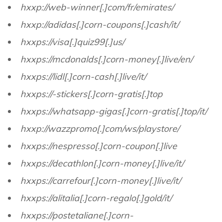
hxxp://web-winner[.]com/fr/emirates/
hxxp://adidas[.]corn-coupons[.]cash/it/
hxxps://visa[.]quiz99[.]us/
hxxps://mcdonalds[.]corn-money[.]live/en/
hxxps://lidl[.]corn-cash[.]live/it/
hxxps://-stickers[.]corn-gratis[.]top
hxxps://whatsapp-gigas[.]corn-gratis[.]top/it/
hxxp://wazzpromo[.]com/ws/playstore/
hxxps://nespresso[.]corn-coupon[.]live
hxxps://decathlon[.]corn-money[.]live/it/
hxxps://carrefour[.]corn-money[.]live/it/
hxxps://alitalia[.]corn-regalo[.]gold/it/
hxxps://postetaliane[.]corn-