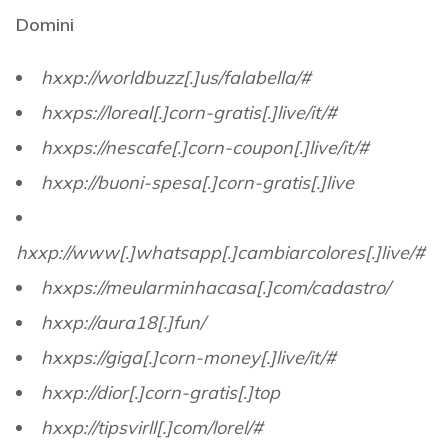
Domini
hxxp://worldbuzz[.]us/falabella/#
hxxps://loreal[.]corn-gratis[.]live/it/#
hxxps://nescafe[.]corn-coupon[.]live/it/#
hxxp://buoni-spesa[.]corn-gratis[.]live
hxxp://www[.]whatsapp[.]cambiarcolores[.]live/#
hxxps://meularminhacasa[.]com/cadastro/
hxxp://aura18[.]fun/
hxxps://giga[.]corn-money[.]live/it/#
hxxp://dior[.]corn-gratis[.]top
hxxp://tipsvirll[.]com/lorel/#