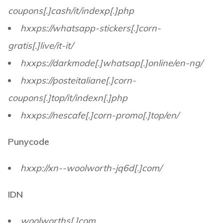
coupons[.]cash/it/indexp[.]php
hxxps://whatsapp-stickers[.]corn-
gratis[.]live/it-it/
hxxps://darkmode[.]whatsap[.]online/en-ng/
hxxps://posteitaliane[.]corn-
coupons[.]top/it/indexn[.]php
hxxps://nescafe[.]corn-promo[.]top/en/
Punycode
hxxp://xn--woolworth-jq6d[.]com/
IDN
woolworthṣ[.]com