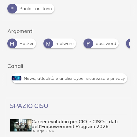
P
Paolo Tarsitano
Argomenti
M
P
P
S
malware
password
phishing
Canali
Attacchi hacker e Malware: le ultime news in tempo reale 
SPAZIO CISO
Career evolution per CIO e CISO: i dati
dell’Empowerment Program 2026
07 Ago 2026