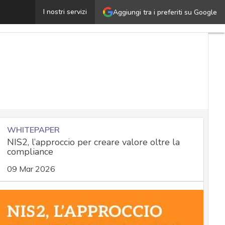
Azurescape, la vulnerabilità che apre le porte degli ac
I nostri servizi
Aggiungi tra i preferiti su Google
WHITEPAPER
NIS2, l’approccio per creare valore oltre la
compliance
09 Mar 2026