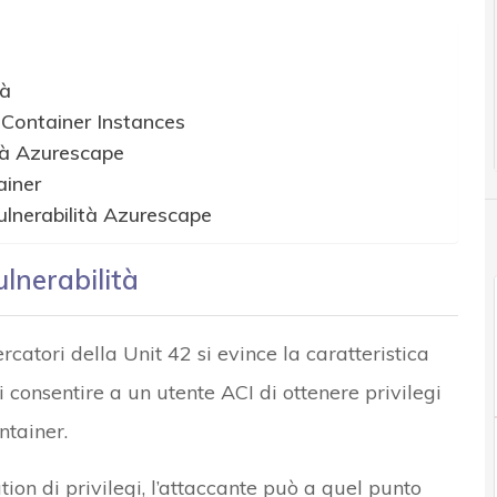
tà
 Container Instances
ità Azurescape
ainer
ulnerabilità Azurescape
ulnerabilità
ercatori della Unit 42 si evince la caratteristica
 consentire a un utente ACI di ottenere privilegi
ntainer.
on di privilegi, l’attaccante può a quel punto