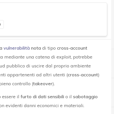
i
a
vulnerabilità
nota
di tipo
cross-account
ata mediante una catena di exploit, potrebbe
oud pubblico di uscire dal proprio ambiente
ti appartenenti ad altri utenti (
cross-account
)
pieno controllo (
takeover
).
ò essere il
furto di dati sensibili
o il
sabotaggio
A
account takeover
on evidenti danni economici e materiali.