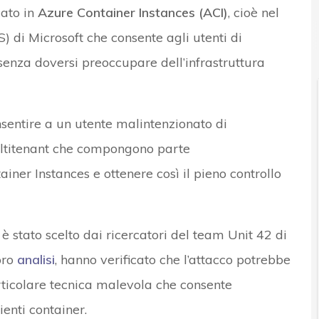
cato in
Azure Container Instances (ACI)
, cioè nel
r e Malware: le ultime news in tempo reale e gli approfondimenti
) di Microsoft che consente agli utenti di
senza doversi preoccupare dell’infrastruttura
sentire a un utente malintenzionato di
ltitenant che compongono parte
ainer Instances e ottenere così il pieno controllo
è stato scelto dai ricercatori del team Unit 42 di
oro
analisi
, hanno verificato che l’attacco potrebbe
rticolare tecnica malevola che consente
ienti container.