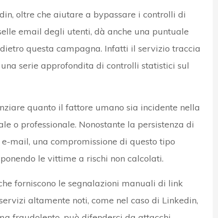
n, oltre che aiutare a bypassare i controlli di
selle email degli utenti, dà anche una puntuale
dietro questa campagna. Infatti il servizio traccia
na serie approfondita di controlli statistici sul
iare quanto il fattore umano sia incidente nella
ale o professionale. Nonostante la persistenza di
le e-mail, una compromissione di questo tipo
onendo le vittime a rischi non calcolati.
e forniscono le segnalazioni manuali di link
servizi altamente noti, come nel caso di Linkedin,
ema fraudolento, può difenderci da attacchi