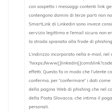
con sospetto i messaggi contenti link ge
contengono domini di terze parti non noti
SmartLink di Linkedin sono invece consid
servizio legittimo e l’email sicura non e
la strada spianata alla frode di phishing
L’indirizzo incorporato nella e-mail, ne
“hxxps://www[.]linkedin[.]com/slink?cod
effetti. Questo fa in modo che l’utente c
conferma, per “confermare” i dati come ri
della pagina Web di phishing che nel ca
della Posta Slovacca, che intima il paga
personali.