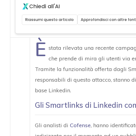
Chiedi all'AI
Riassumi questo articolo
Approfondisci con altre font
È
stata rilevata una recente campa
che prende di mira gli utenti via em
Tramite la funzionalità offerta dagli Sma
responsabili di questo attacco, stanno d
base Linkedin.
Gli Smartlinks di Linkedin c
Gli analisti di
Cofense
, hanno identific
indirizzata per il momento ad un pubbli