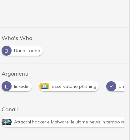
Who's Who
D
Dario Fadda
Argomenti
L
P
linkedin
osservatorio phishing
phishing
Canali
Attacchi hacker e Malware: le ultime news in tempo reale e g