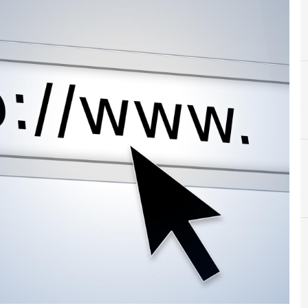
A
attacco informatico
r e Malware: le ultime news in tempo reale e gli approfondimenti