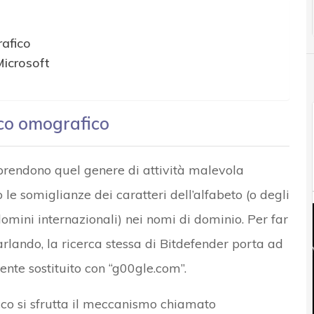
afico
Microsoft
cco omografico
endono quel genere di attività malevola
 le somiglianze dei caratteri dell’alfabeto (o degli
domini internazionali) nei nomi di dominio. Per far
rlando, la ricerca stessa di Bitdefender porta ad
nte sostituito con “g00gle.com”.
co si sfrutta il
meccanismo chiamato