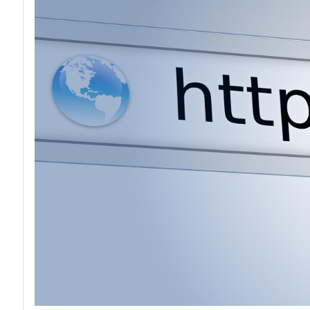
acy
Attacchi hacke