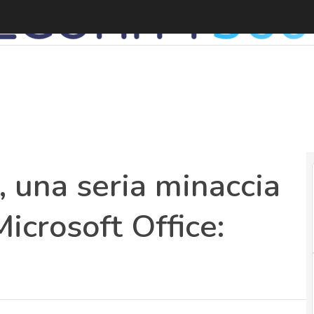
A
, una seria minaccia
Microsoft Office:
e