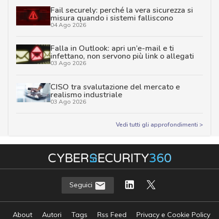
Fail securely: perché la vera sicurezza si
misura quando i sistemi falliscono
04 Ago 2026
Falla in Outlook: apri un’e-mail e ti
infettano, non servono più link o allegati
03 Ago 2026
CISO tra svalutazione del mercato e
realismo industriale
03 Ago 2026
Vedi tutti gli approfondimenti >
Seguici
About
Autori
Tags
Rss Feed
Privacy e Cookie Policy