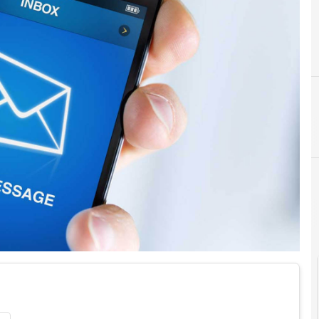
D
Data Breach
r e Malware: le ultime news in tempo reale e gli approfondimenti