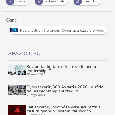
R
V
Z
router
vulnerabilità
zeroday
Canali
tacchi hacker e Malware: le ultime news in tempo reale e gli appro
SPAZIO CISO
Sovranità digitale e AI: le sfide per la
leadership IT
05 Ago 2026
Cybersecurity360 Awards 2026: le sfide
della leadership antifragile
04 Ago 2026
Fail securely: perché la vera sicurezza si
misura quando i sistemi falliscono
04 Ago 2026