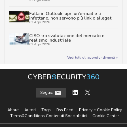
Falla in Outlook: apri un’e-mail e ti
infettano, non servono più link o allegati
03 Ago 2026
CISO tra svalutazione del mercato e
realismo industriale
03 Ago 2026
Vedi tutti gli approfondimenti >
Seguici
About
Autori
Tags
Rss Feed
Privacy e Cookie Policy
Terms&Conditions Contenuti Specialistici
Cookie Center