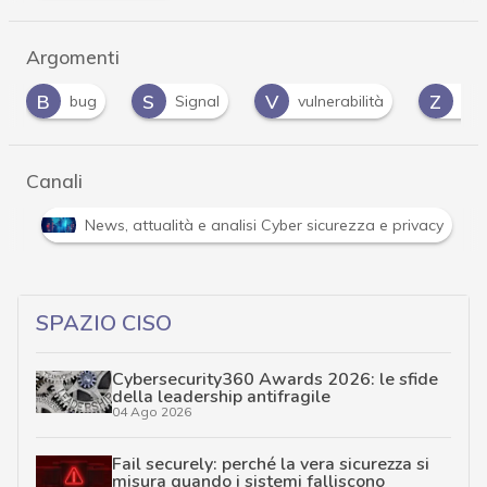
Argomenti
S
V
Z
Signal
vulnerabilità
Zero day
Canali
tacchi hacker e Malware: le ultime news in tempo reale e gli appro
SPAZIO CISO
Cybersecurity360 Awards 2026: le sfide
della leadership antifragile
04 Ago 2026
Fail securely: perché la vera sicurezza si
misura quando i sistemi falliscono