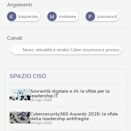
Argomenti
M
P
P
y
malware
password
phishing
Canali
Attacchi hacker e Malware: le ultime news in tempo reale e gli 
SPAZIO CISO
Sovranità digitale e AI: le sfide per la
leadership IT
05 Ago 2026
Cybersecurity360 Awards 2026: le sfide
della leadership antifragile
04 Ago 2026