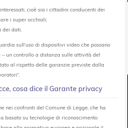
nteressati, cioè sia i cittadini conducenti dei
are i super occhiali;
 dei dati.
uardia sull’uso di dispositivi video che possano
 un controllo a distanza sulle attività del
ato al rispetto delle garanzie previste dalla
oratori”.
ce, cosa dice il Garante privacy
che nei confronti del Comune di Legge, che ha
ma basato su tecnologie di riconoscimento
n base alla normativa europea e nazionale il