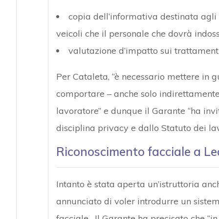
copia dell’informativa destinata agli i
veicoli che il personale che dovrà indoss
valutazione d’impatto sui trattamenti
Per Cataleta, “è necessario mettere in g
comportare – anche solo indirettamente –
lavoratore” e dunque il Garante “ha invit
disciplina privacy e dallo Statuto dei lav
Riconoscimento facciale a Lec
Intanto è stata aperta un’istruttoria an
annunciato di voler introdurre un siste
facciale. Il Garante ha precisato che “i