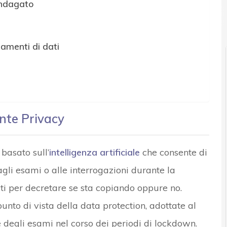
indagato
News, attualità e analisi Cyber sicurezza e privacy
tamenti di dati
ante Privacy
basato sull’
intelligenza artificiale
che consente di
 agli esami o alle interrogazioni durante la
ati per decretare se sta copiando oppure no.
unto di vista della data protection, adottate al
ive degli esami nel corso dei periodi di lockdown.