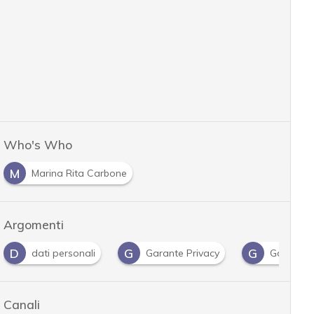
Who's Who
M
Marina Rita Carbone
Argomenti
D
G
G
dati personali
Garante Privacy
Gdpr
Canali