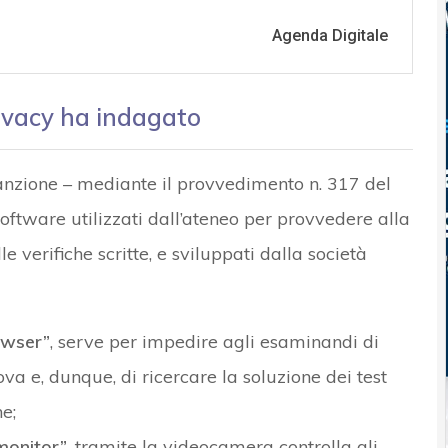
rivacy ha indagato
sanzione – mediante il provvedimento n. 317 del
software utilizzati dall’ateneo per provvedere alla
e verifiche scritte, e sviluppati dalla società
wser”
, serve per impedire agli esaminandi di
ova e, dunque, di ricercare la soluzione dei test
e;
monitor”
, tramite la videocamera controlla gli