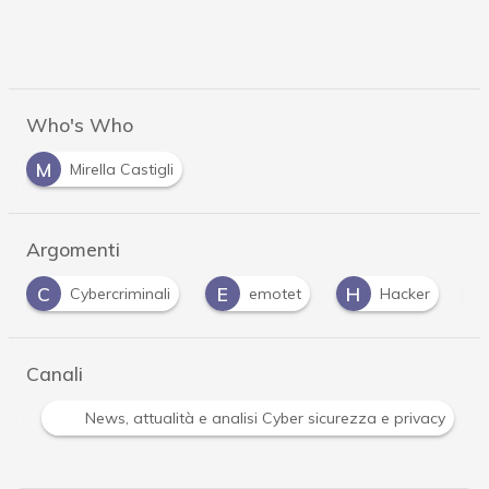
Who's Who
M
Mirella Castigli
Argomenti
E
H
M
emotet
Hacker
macro malevola
Canali
Attacchi hacker e Malware: le ultime news in tempo reale 