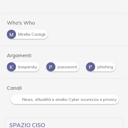
Who's Who
M
Mirella Castigli
Argomenti
P
P
P
S
password
phishing
Privacy
…
Canali
Attacchi hacker e Malware: le ultime news in tempo reale 
…
SPAZIO CISO