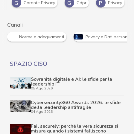
G
G
P
li
Garante Privacy
Gdpr
Privacy
Canali
Norme e adeguamenti
Privacy e Dati personali
SPAZIO CISO
Sovranità digitale e AI: le sfide per la
leadership IT
05 Ago 2026
Cybersecurity360 Awards 2026: le sfide
della leadership antifragile
04 Ago 2026
Fail securely: perché la vera sicurezza si
misura quando i sistemi falliscono